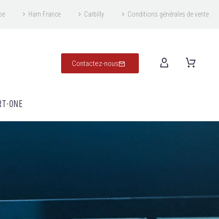
pe
Ham France
Carbilly
Conditions générales de vente
Contactez-nous
RT-ONE