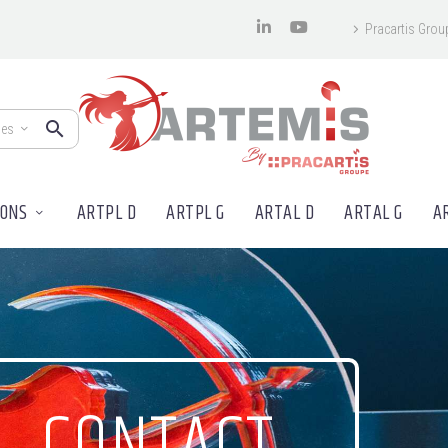
Pracartis Grou
mes
IONS
ARTPL D
ARTPL G
ARTAL D
ARTAL G
A
CONTACT