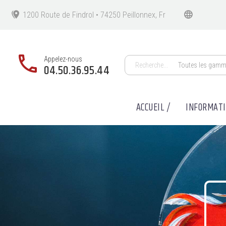
1200 Route de Findrol • 74250 Peillonnex, Fr
Appelez-nous
Toutes les gam
04.50.36.95.44
ACCUEIL /
INFORMAT