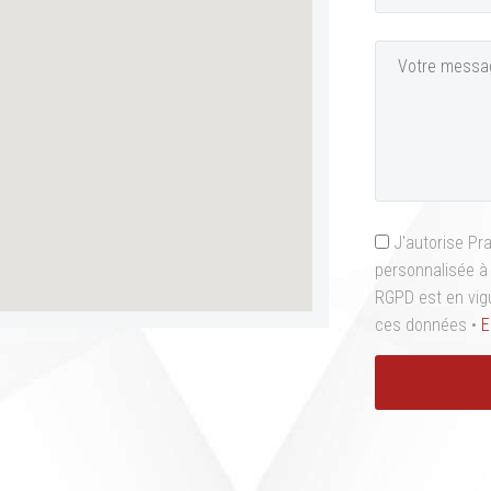
J'autorise Pr
personnalisée à 
RGPD est en vigu
ces données •
E